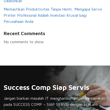
Dikeluhkan
Memastikan Produktivitas Tanpa Henti: Mengapa Servis
Printer Profesional Adalah Investasi Krusial bagi
Perusahaan Anda
Recent Comments
No comments to show.
Success Comp Siap Servis
Jangan biarkan masalah IT menghambat Anda! Percayakan
pada SUCCESS COMP – SIAP SERVIS dengan staf ahli